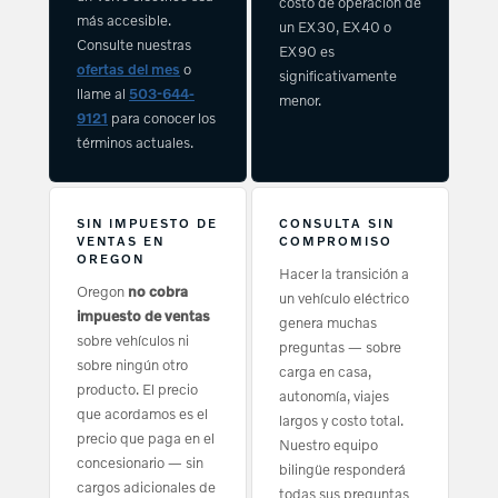
costo de operación de
más accesible.
un EX30, EX40 o
Consulte nuestras
EX90 es
ofertas del mes
o
significativamente
llame al
503-644-
menor.
9121
para conocer los
términos actuales.
SIN IMPUESTO DE
CONSULTA SIN
VENTAS EN
COMPROMISO
OREGON
Hacer la transición a
Oregon
no cobra
un vehículo eléctrico
impuesto de ventas
genera muchas
sobre vehículos ni
preguntas — sobre
sobre ningún otro
carga en casa,
producto. El precio
autonomía, viajes
que acordamos es el
largos y costo total.
precio que paga en el
Nuestro equipo
concesionario — sin
bilingüe responderá
cargos adicionales de
todas sus preguntas