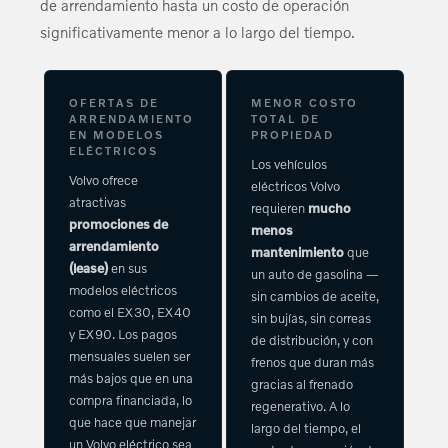
de arrendamiento hasta un costo de operación
significativamente menor a lo largo del tiempo.
OFERTAS DE
MENOR COSTO
ARRENDAMIENTO
TOTAL DE
EN MODELOS
PROPIEDAD
ELÉCTRICOS
Los vehículos
Volvo ofrece
eléctricos Volvo
atractivas
requieren
mucho
promociones de
menos
arrendamiento
mantenimiento
que
(lease)
en sus
un auto de gasolina —
modelos eléctricos
sin cambios de aceite,
como el EX30, EX40
sin bujías, sin correas
y EX90. Los pagos
de distribución, y con
mensuales suelen ser
frenos que duran más
más bajos que en una
gracias al frenado
compra financiada, lo
regenerativo. A lo
que hace que manejar
largo del tiempo, el
un Volvo eléctrico sea