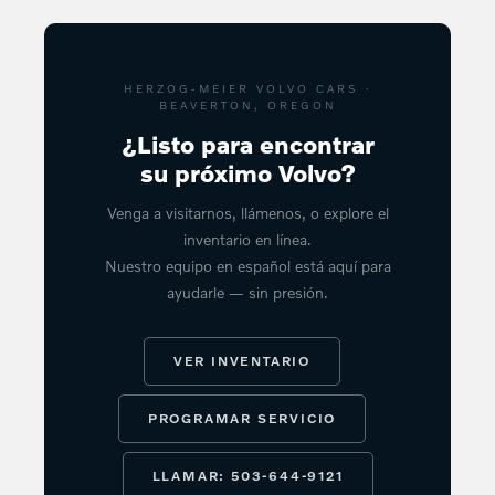
HERZOG-MEIER VOLVO CARS ·
BEAVERTON, OREGON
¿Listo para encontrar
su próximo Volvo?
Venga a visitarnos, llámenos, o explore el
inventario en línea.
Nuestro equipo en español está aquí para
ayudarle — sin presión.
VER INVENTARIO
PROGRAMAR SERVICIO
LLAMAR: 503-644-9121