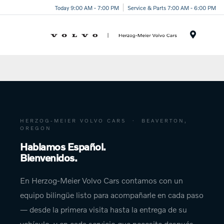
Today 9:00 AM - 7:00 PM
Service & Parts 7:00 AM - 6:00 PM
Menu
HERZOG-MEIER VOLVO CARS · BEAVERTON,
OREGON
Hablamos Español.
Bienvenidos.
En Herzog-Meier Volvo Cars contamos con un
equipo bilingüe listo para acompañarle en cada paso
— desde la primera visita hasta la entrega de su
vehículo, y en cada servicio que necesite después.